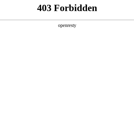
产品及服务
行业解决方案
合作伙伴
投资者关系
工智能+”规模化落地推动产业重构
2026 / 05 / 06
，《经济日报》在《“人工智能+”规模化落地推动产业重构》一文中指出
调用量已突破140万亿，两年间增长超千倍。面对这场技术洪流，如何
“AI for Process”理念，公司2026年Q1营收达405.6亿元
发算力需求暴涨，企业AI应用已完成关键一跃：从边缘化的对话工具