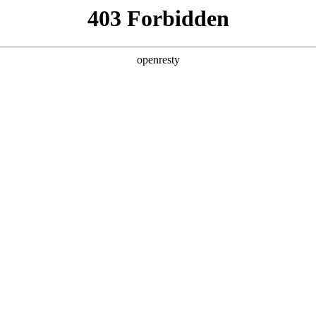
产品及服务
行业解决方案
合作伙伴
投资者关系
VO真人数码深度参与AI Tour香港站
2026 / 04 / 29
举行。EVO真人数码首次以微软香港CSP（云解决方案提供商）全新身份亮相此次国
，分别围绕EVO真人问学（Smart Vision）产品能力和微软企业级A
研产品及全栈服务能力。与此同时，EVO真人数码千帆·出海伙伴招募计划